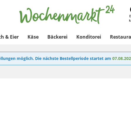
E
k
ch & Eier
Käse
Bäckerei
Konditorei
Restaur
llungen möglich. Die nächste Bestellperiode startet am
07.08.20