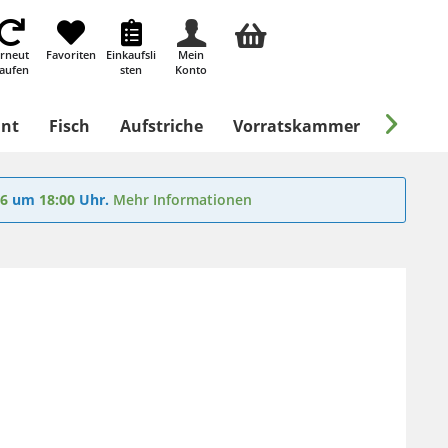
rneut
Favoriten
Einkaufsli
Mein
aufen
sten
Konto

ant
Fisch
Aufstriche
Vorratskammer
Süßes &
26
um
18:00
Uhr.
Mehr Informationen