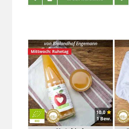
von
Biolandhof Engemann
Mittwoch: Ruhetag
10.0
1 Bew.