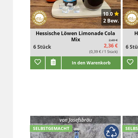
10.0
2 Bew.
Hessische Löwen Limonade Cola
H
Mix
2,48 €
2,36 €
6 Stück
6 St
(0,39 € / 1 Stück)
In den Warenkorb
von
Josefsbräu
SELBSTGEMACHT
SELB