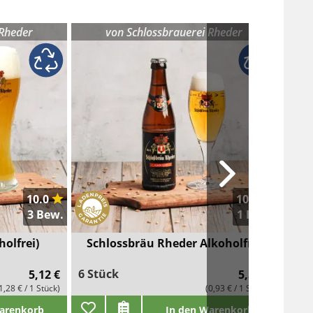
 Rheder
von
Schlossbrauerei Rheder
SELB
10.0
10.0
3 Bew.
1 Bew.
holfrei)
Schlossbräu Rheder Alkoholfrei
6 Stück
750 M
5,12 €
5,58 €
1,28 € / 1 Stück)
(0,93 € / 1 Stück)
arenkorb
In den Warenkorb