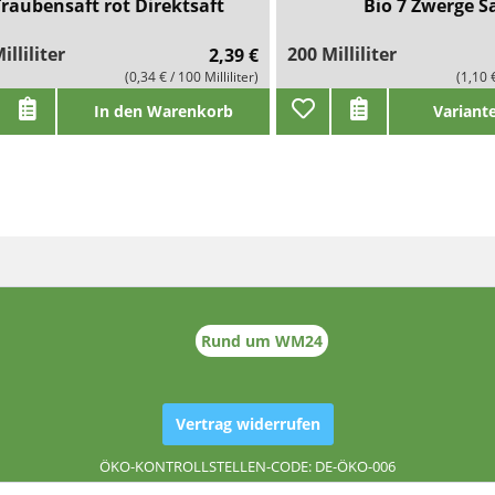
raubensaft rot Direktsaft
Bio 7 Zwerge S
illiliter
200 Milliliter
2,39 €
(0,34 € / 100 Milliliter)
(1,10 €
In den Warenkorb
Variant
Rund um WM24
Vertrag widerrufen
ÖKO-KONTROLLSTELLEN-CODE: DE-ÖKO-006