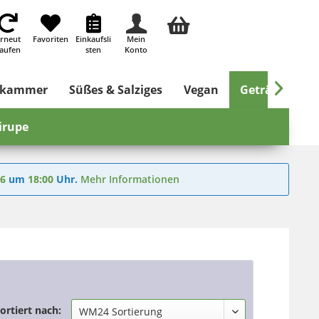
rneut
Favoriten
Einkaufsli
Mein
aufen
sten
Konto

skammer
Süßes & Salziges
Vegan
Getränke
irupe
26
um
18:00
Uhr.
Mehr Informationen
ortiert nach: