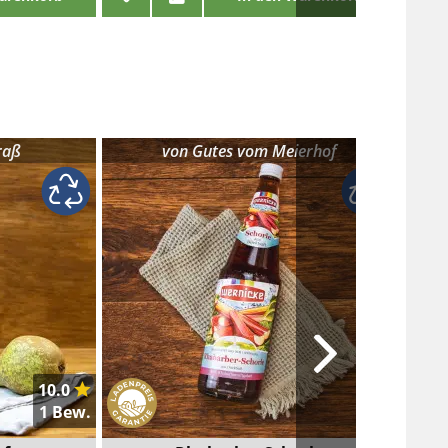
raß
von
Gutes vom Meierhof
10.0
1 Bew.