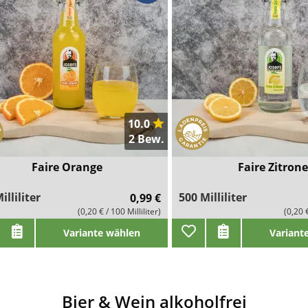
10.0
2 Bew.
Faire Orange
Faire Zitrone
illiliter
500 Milliliter
0,99 €
(0,20 € / 100 Milliliter)
(0,20 €
Variante wählen
Variant
Bier & Wein alkoholfrei