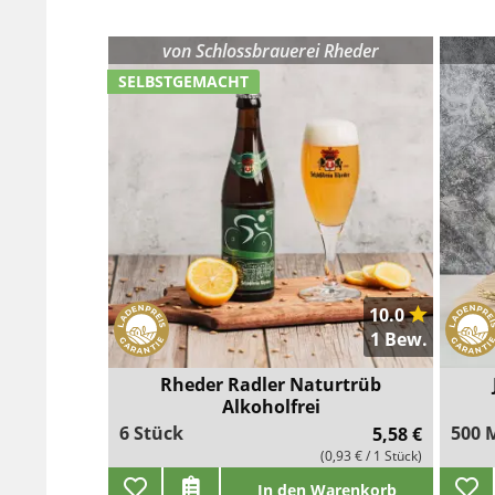
von
Schlossbrauerei Rheder
SELBSTGEMACHT
10.0
1 Bew.
Rheder Radler Naturtrüb
Alkoholfrei
6 Stück
500 M
5,58 €
(0,93 € / 1 Stück)
In den Warenkorb