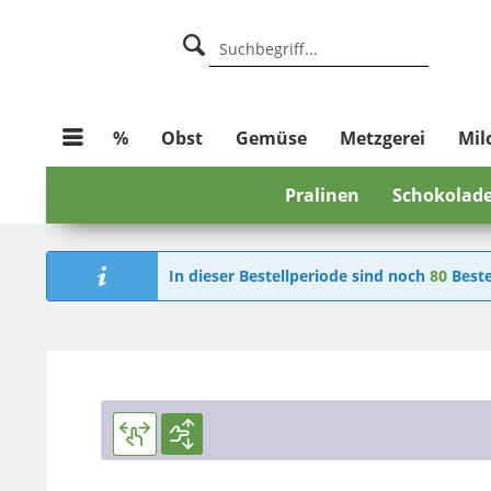
%
Obst
Gemüse
Metzgerei
Mil
Pralinen
Schokolad
In dieser Bestellperiode sind noch
80
Beste