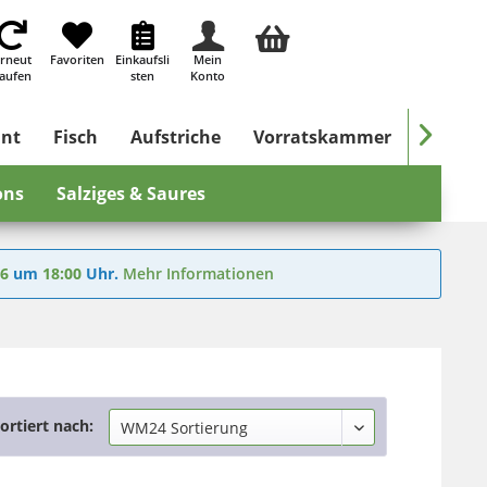
rneut
Favoriten
Einkaufsli
Mein
aufen
sten
Konto

ant
Fisch
Aufstriche
Vorratskammer
Süßes &
ons
Salziges & Saures
26
um
18:00
Uhr.
Mehr Informationen
ortiert nach: