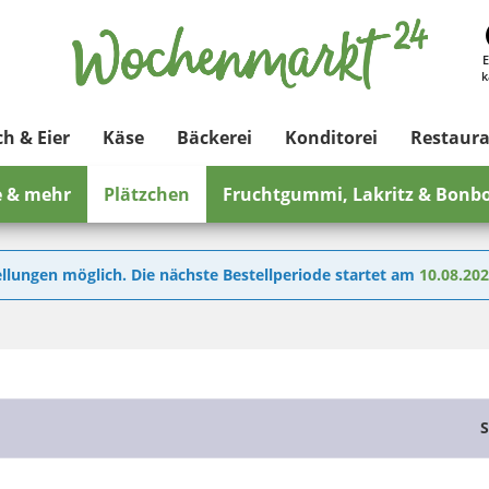
E
k
ch & Eier
Käse
Bäckerei
Konditorei
Restaur
e & mehr
Plätzchen
Fruchtgummi, Lakritz & Bonb
llungen möglich. Die nächste Bestellperiode startet am
10.08.20
S