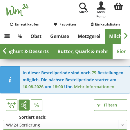
Suche
Mein
Konto
Erneut kaufen
Favoriten
Einkaufslisten

%
Obst
Gemüse
Metzgerei
Milch & E

Joghurt & Desserts
Butter, Quark & mehr
Eier
In dieser Bestellperiode sind noch
75
Bestellungen
möglich. Die nächste Bestellperiode startet am
10.08.2026
um
18:00
Uhr.
Mehr Informationen
Filtern
Sortiert nach: