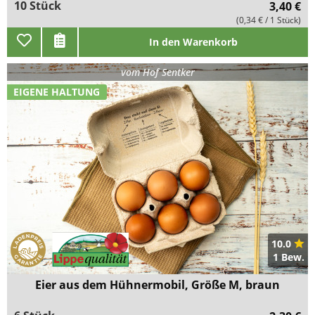
10 Stück
3,40 €
(0,34 € / 1 Stück)
In den Warenkorb
vom
Hof Sentker
EIGENE HALTUNG
10.0
1 Bew.
Eier aus dem Hühnermobil, Größe M, braun