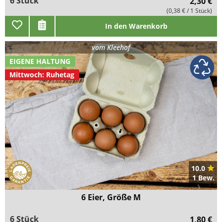
6 Stück
2,30 €
(0,38 € / 1 Stück)
In den Warenkorb
vom
Kleehof
EIGENE HALTUNG
Mittwoch: Ruhetag
10.0
1 Bew.
6 Eier, Größe M
6 Stück
1,80 €