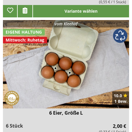
(0,55 € / 1 Stück)
Variante wählen
vom
Kleehof
EIGENE HALTUNG
Mittwoch: Ruhetag
10.0
1 Bew.
6 Eier, Größe L
6 Stück
2,00 €
(0,33 € / 1 Stück)