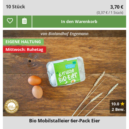
10 Stück
3,70 €
(0,37 € / 1 Stück)
In den Warenkorb
von
Biolandhof Engemann
EIGENE HALTUNG
Mittwoch: Ruhetag
10.0
2 Bew.
Bio Mobilstalleier 6er-Pack Eier