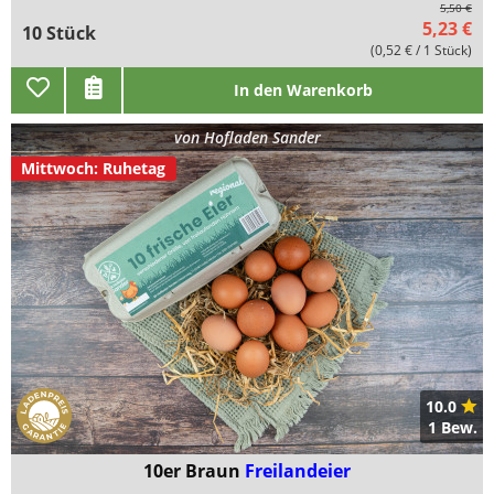
5,50 €
5,23 €
10 Stück
(0,52 € / 1 Stück)
In den Warenkorb
von
Hofladen Sander
Mittwoch: Ruhetag
10.0
1 Bew.
10er Braun
Freilandeier