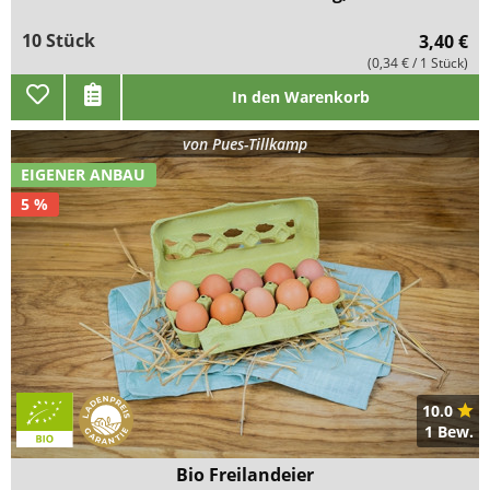
10 Stück
3,40 €
(0,34 € / 1 Stück)
In den Warenkorb
von
Pues-Tillkamp
EIGENER ANBAU
5 %
10.0
1 Bew.
Bio Freilandeier