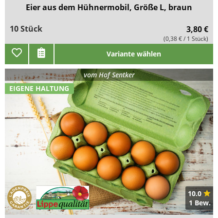
Eier aus dem Hühnermobil, Größe L, braun
10 Stück
3,80 €
(0,38 € / 1 Stück)
Variante wählen
vom
Hof Sentker
EIGENE HALTUNG
10.0
1 Bew.