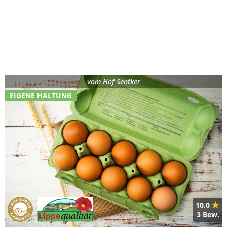
vom
Hof Sentker
EIGENE HALTUNG
10.0
3 Bew.