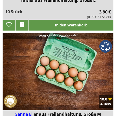
10 Eier aus Freilandhaltung, Größe L
10 Stück
3,90 €
(0,39 € / 1 Stück)
In den Warenkorb
vom
Sender Wildhandel
10.0
4 Bew.
Senne Ei
er aus Freilandhaltung, Größe M