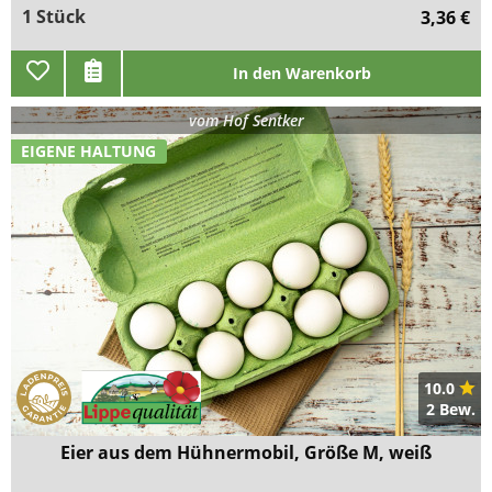
1 Stück
3,36 €
In den Warenkorb
vom
Hof Sentker
EIGENE HALTUNG
10.0
2 Bew.
Eier aus dem Hühnermobil, Größe M, weiß