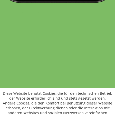
Standort wechseln
Rund um WM24
Datenschutz
AGB
Impressum
Kontakt
Vertrag widerrufen
Diese Website benutzt Cookies, die für den technischen Betrieb
ÖKO-KONTROLLSTELLEN-CODE: DE-ÖKO-006
der Website erforderlich sind und stets gesetzt werden.
Frischer, schneller, besser
Andere Cookies, die den Komfort bei Benutzung dieser Website
Die NEUE Wochenmarkt24-App für
erhöhen, der Direktwerbung dienen oder die Interaktion mit
anderen Websites und sozialen Netzwerken vereinfachen