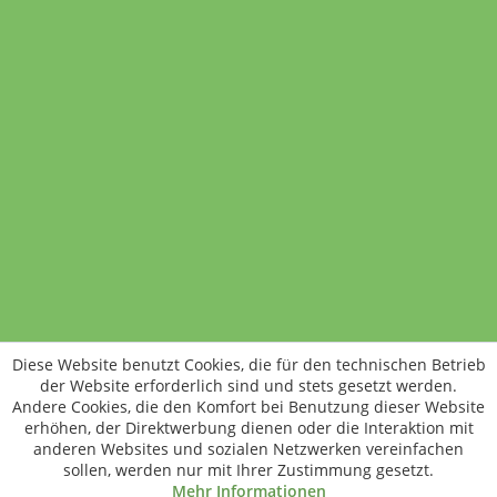
einen entsprechenden Hinweis. Bei Bekanntwerden von
Rechtsverletzungen werden wir derartige Inhalte umgehend
entfernen.
Standort wechseln
Rund um WM24
Datenschutz
AGB
Impressum
Kontakt
Vertrag widerrufen
Diese Website benutzt Cookies, die für den technischen Betrieb
ÖKO-KONTROLLSTELLEN-CODE: DE-ÖKO-006
der Website erforderlich sind und stets gesetzt werden.
Frischer, schneller, besser
Andere Cookies, die den Komfort bei Benutzung dieser Website
Die NEUE Wochenmarkt24-App für
erhöhen, der Direktwerbung dienen oder die Interaktion mit
anderen Websites und sozialen Netzwerken vereinfachen
Android & iOS ist da.
sollen, werden nur mit Ihrer Zustimmung gesetzt.
Mehr Informationen