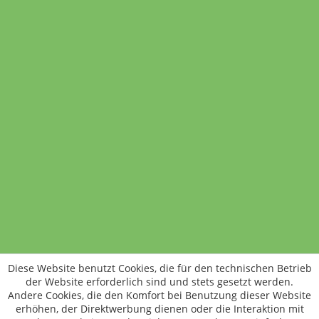
Variante wählen
Standort wechseln
Rund um WM24
Datenschutz
AGB
Impressum
Kontakt
Vertrag widerrufen
Diese Website benutzt Cookies, die für den technischen Betrieb
ÖKO-KONTROLLSTELLEN-CODE: DE-ÖKO-006
der Website erforderlich sind und stets gesetzt werden.
Frischer, schneller, besser
Andere Cookies, die den Komfort bei Benutzung dieser Website
Die NEUE Wochenmarkt24-App für
erhöhen, der Direktwerbung dienen oder die Interaktion mit