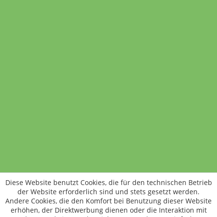
In den Warenkorb
Standort wechseln
Rund um WM24
Datenschutz
AGB
Impressum
Kontakt
Vertrag widerrufen
Diese Website benutzt Cookies, die für den technischen Betrieb
ÖKO-KONTROLLSTELLEN-CODE: DE-ÖKO-006
der Website erforderlich sind und stets gesetzt werden.
Frischer, schneller, besser
Andere Cookies, die den Komfort bei Benutzung dieser Website
Die NEUE Wochenmarkt24-App für
erhöhen, der Direktwerbung dienen oder die Interaktion mit