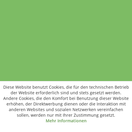
In den Warenkorb
Standort wechseln
Rund um WM24
Datenschutz
AGB
Impressum
Kontakt
Vertrag widerrufen
Diese Website benutzt Cookies, die für den technischen Betrieb
ÖKO-KONTROLLSTELLEN-CODE: DE-ÖKO-006
der Website erforderlich sind und stets gesetzt werden.
Frischer, schneller, besser
Andere Cookies, die den Komfort bei Benutzung dieser Website
Die NEUE Wochenmarkt24-App für
erhöhen, der Direktwerbung dienen oder die Interaktion mit
anderen Websites und sozialen Netzwerken vereinfachen
Android & iOS ist da.
sollen, werden nur mit Ihrer Zustimmung gesetzt.
Mehr Informationen