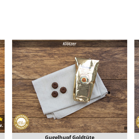
Klötzer
w.
Gugelhupf Goldtüte