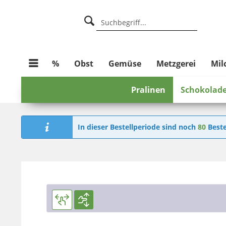
%
Obst
Gemüse
Metzgerei
Mil
Pralinen
Schokolad
In dieser Bestellperiode sind noch
80
Beste