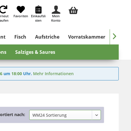
rneut
Favoriten
Einkaufsli
Mein
aufen
sten
Konto

ant
Fisch
Aufstriche
Vorratskammer
Süßes &
ons
Salziges & Saures
26
um
18:00
Uhr.
Mehr Informationen
ortiert nach: