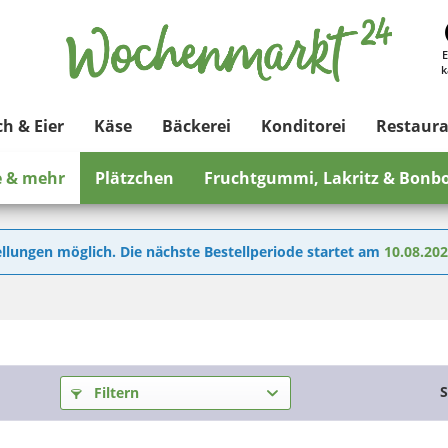
E
k
ch & Eier
Käse
Bäckerei
Konditorei
Restaur
e & mehr
Plätzchen
Fruchtgummi, Lakritz & Bonb
llungen möglich. Die nächste Bestellperiode startet am
10.08.20
S
Filtern