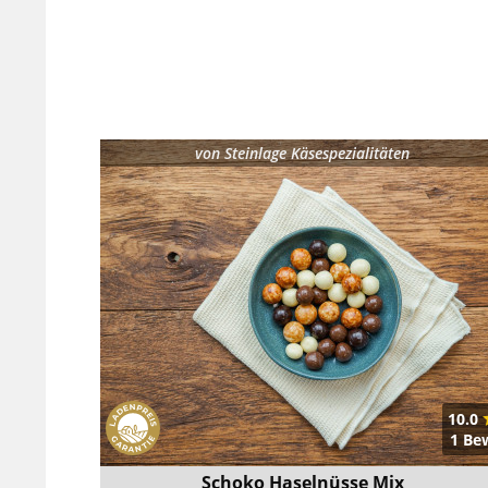
von
Steinlage Käsespezialitäten
10.0
1 Be
Schoko Haselnüsse Mix